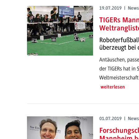
19.07.2019 | News
TIGERs Mann
Weltranglist
Roboterfußba
überzeugt bei 
Antäuschen, passen
der TIGERs hat in 
Weltmeisterschaft
weiterlesen
01.07.2019 | News
Forschungsc
Mannheim be