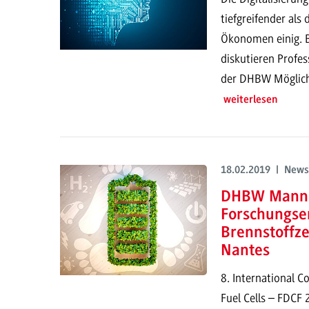
tiefgreifender als 
Ökonomen einig. B
diskutieren Profe
der DHBW Möglichk
weiterlesen
18.02.2019 | News
DHBW Mannh
Forschungse
Brennstoffze
Nantes
8. International 
Fuel Cells – FDCF 