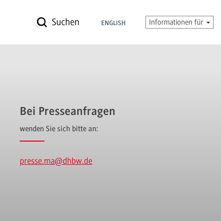
Suchen
Informationen für
ENGLISH
Bei Presseanfragen
wenden Sie sich bitte an:
presse.ma
@dhbw.de