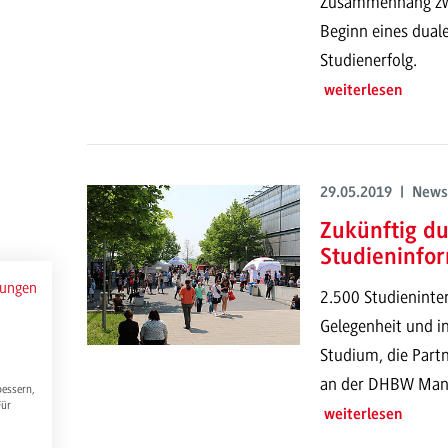
Zusammenhang zwi
Beginn eines dual
Studienerfolg.
weiterlesen
29.05.2019 | News
Zukünftig d
Studieninfo
mungen
2.500 Studieninter
Gelegenheit und in
Studium, die Part
an der DHBW Man
bessern,
Für
weiterlesen