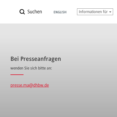
Suchen
Informationen für
ENGLISH
Bei Presseanfragen
wenden Sie sich bitte an:
presse.ma
@dhbw.de