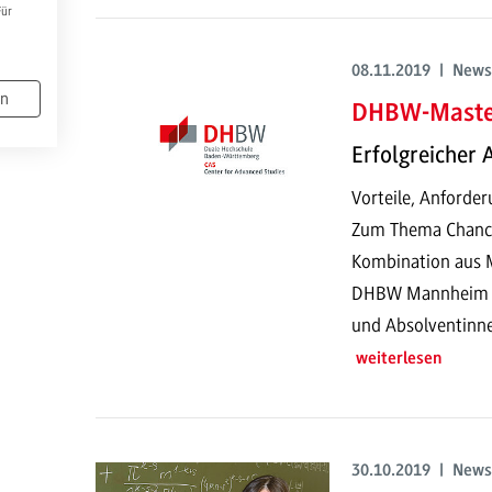
Für
08.11.2019 | News
en
DHBW-Master
Erfolgreicher 
Vorteile, Anforde
Zum Thema Chancen
Kombination aus M
DHBW Mannheim Ve
und Absolventinn
weiterlesen
30.10.2019 | News