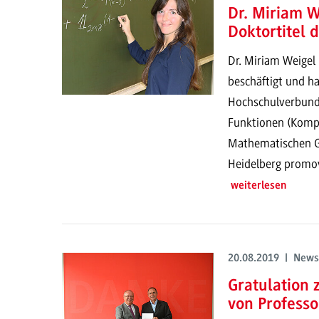
Dr. Miriam W
Doktortitel 
Dr. Miriam Weigel
beschäftigt und hat
Hochschulverbund
Funktionen (Kompl
Mathematischen Ge
Heidelberg promov
weiterlesen
20.08.2019 | News
Gratulation 
von Professo