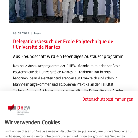
06.05.2022 | News
Delegationsbesuch der École Polytechnique de
l'Université de Nantes
Aus Freundschaft wird ein lebendiges Austauschprogramm
Das neue Austauschprogramm der DHBW Mannheim mit der der École
Polytechnique de l'Université de Nantes in Frankreich hat bereits
begonnen, denn die ersten Studierenden aus Frankreich sind schon in
Mannheim angekommen und absolvieren Praktika an der Fakultät
Technik. Anfang Mai besuchte auch eine offizielle Delegation aus Nantes
die DHBW, um die Fakultät Technik vor Ort kennenzulernen sowie
Datenschutzbestimmungen
Rahmenbedingungen und organisatorische Fragen abzustimmen.
weiterlesen
Wir verwenden Cookies
Wir können diese zur Analyse unserer Besucherdaten platzieren, um unsere Webseite zu
verbessern, personalisierte Inhalte anzuzeigen und Ihnen ein großartiges Webseiten-