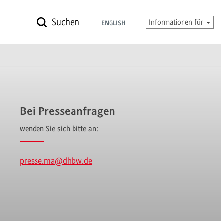
Suchen
Informationen für
ENGLISH
Bei Presseanfragen
wenden Sie sich bitte an:
presse.ma
@dhbw.de