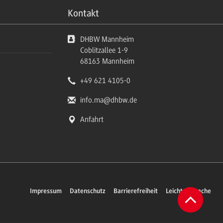
Kontakt
DHBW Mannheim
Coblitzallee 1-9
68163
Mannheim
+49 621 4105-0
info.ma
@dhbw.de
Anfahrt
Impressum
Datenschutz
Barrierefreiheit
Leichte Sprache
Zum
Anfang