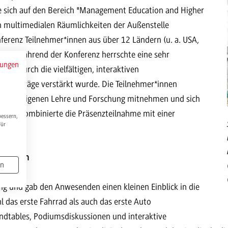
e sich auf den Bereich "Management Education and Higher
en multimedialen Räumlichkeiten der Außenstelle
nferenz Teilnehmer*innen aus über 12 Ländern (u. a. USA,
ßen. Während der Konferenz herrschte eine sehr
mungen
as durch die vielfältigen, interaktiven
n Vorträge verstärkt wurde. Die Teilnehmer*innen
g ihrer eigenen Lehre und Forschung mitnehmen und sich
erenz kombinierte die Präsenzteilnahme mit einer
bessern,
Für
ewertet.
 ausloten
en
ung und gab den Anwesenden einen kleinen Einblick in die
 das erste Fahrrad als auch das erste Auto
undtables, Podiumsdiskussionen und interaktive