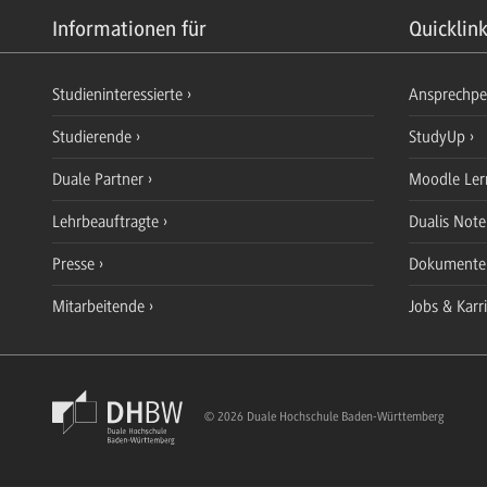
Informationen für
Quicklin
Studieninteressierte
Ansprechp
Studierende
StudyUp
Duale Partner
Moodle Ler
Lehrbeauftragte
Dualis Not
Presse
Dokument
Mitarbeitende
Jobs & Karr
© 2026 Duale Hochschule Baden-Württemberg