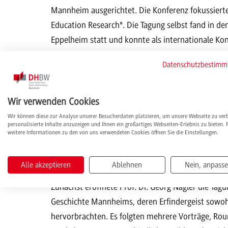
Mannheim ausgerichtet. Die Konferenz fokussiert
Education Research". Die Tagung selbst fand in d
Eppelheim statt und konnte als internationale Ko
Spanien, Schweiz, Mexiko oder Neuseeland) begrü
Datenschutzbestim
inspirierende und angenehme Arbeitsatmosphäre, w
Konferenzformate, kleinen Teams und hochwertige
konnten viele neue Erkenntnisse zur Verbesserun
Wir verwenden Cookies
sehr gut vernetzen. Das hybride Konzept der Konf
Wir können diese zur Analyse unserer Besucherdaten platzieren, um unsere Webseite zu ver
personalisierte Inhalte anzuzeigen und Ihnen ein großartiges Webseiten-Erlebnis zu bieten. 
virtuellen Veranstaltung und wurde als sehr gut b
weitere Informationen zu den von uns verwendeten Cookies öffnen Sie die Einstellungen.
In interaktiven Formaten Potenziale für die Lehre
Alle akzeptieren
Ablehnen
Nein, anpass
Zunächst eröffnete Prof. Dr. Georg Nagler die Tag
Geschichte Mannheims, deren Erfindergeist sowohl
hervorbrachten. Es folgten mehrere Vorträge, Ro