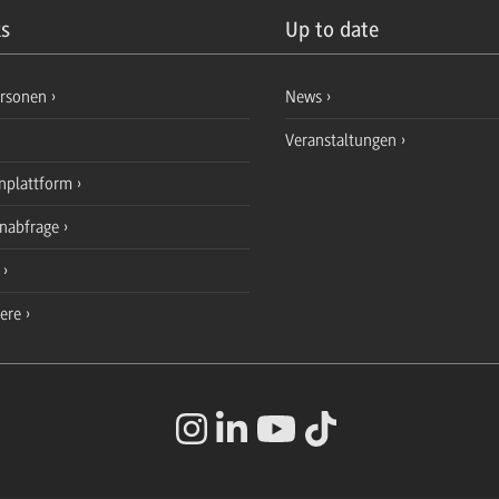
ks
Up to date
ersonen
News
Veranstaltungen
nplattform
enabfrage
e
iere