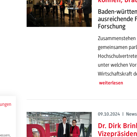
können, brau
Baden-württem
ausreichende F
Forschung
Zusammenstehen f
gemeinsamen parl
Hochschulvertreter
unter welchen Vor
Wirtschaftskraft 
weiterlesen
mungen
09.10.2024 | News
Dr. Dirk Bri
Vizepräside
bessern,