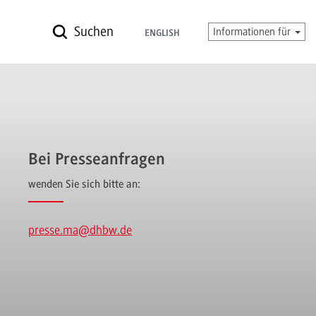
Suchen
Informationen für
ENGLISH
Bei Presseanfragen
wenden Sie sich bitte an:
presse.ma
@dhbw.de