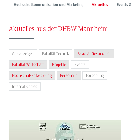
Hochschulkommunikation und Marketing
Aktuelles
Events & Mes
Aktuelles aus der DHBW Mannheim
Alle anzeigen
Fakultät Technik
Fakultät Gesundheit
Fakultät Wirtschaft
Projekte
Events
Hochschul-Entwicklung
Personalia
Forschung
Internationales