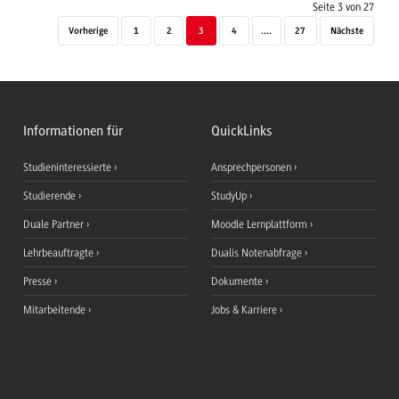
Seite 3 von 27
Vorherige
1
2
3
4
....
27
Nächste
Informationen für
QuickLinks
Studieninteressierte
Ansprechpersonen
Studierende
StudyUp
Duale Partner
Moodle Lernplattform
Lehrbeauftragte
Dualis Notenabfrage
Presse
Dokumente
Mitarbeitende
Jobs & Karriere