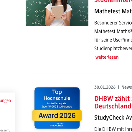
Studieninter
Mathetest Mat
Besonderer Service
Mathetest MathX³ 
für seine User*inne
Studienplatzbewe
weiterlesen
30.01.2026 | News
DHBW zählt 
mungen
Deutschland
StudyCheck A
Die DHBW mit ihre
bessern,