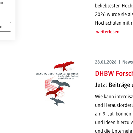
Für
beliebtesten Hoc
2026 wurde sie al
Hochschulen mit m
en
weiterlesen
28.01.2026 | News
DHBW Forsc
Jetzt Beiträge 
Wie kann interdisz
und Herausforder
am 9. Juli können 
und Ideen hierzu v
und die Unterneh