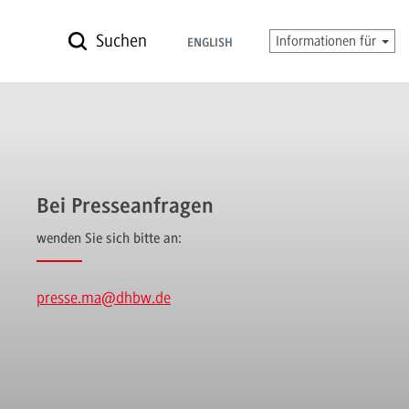
Suchen
Informationen für
ENGLISH
Bei Presseanfragen
wenden Sie sich bitte an:
presse.ma
@dhbw.de