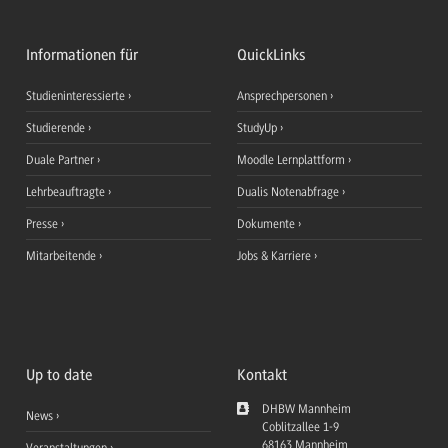
Informationen für
QuickLinks
Studieninteressierte
Ansprechpersonen
Studierende
StudyUp
Duale Partner
Moodle Lernplattform
Lehrbeauftragte
Dualis Notenabfrage
Presse
Dokumente
Mitarbeitende
Jobs & Karriere
Up to date
Kontakt
DHBW Mannheim
News
Coblitzallee 1-9
68163
Mannheim
Veranstaltungen