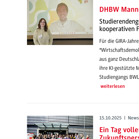
DHBW Mannh
Studierendengr
kooperativen 
Für die GIRA-Jah
"Wirtschaftsdemo
aus ganz Deutschla
ihre KI-gestützte
Studiengangs BWL 
weiterlesen
15.10.2025 | News
Ein Tag voll
Zukunftsper