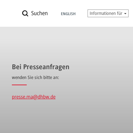
Suchen
Informationen für
ENGLISH
Bei Presseanfragen
wenden Sie sich bitte an:
presse.ma
@dhbw.de