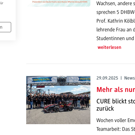
Wachsen, andere st
Für
sprechen 5 DHBW-
Prof. Kathrin Kölb
en
lehrende Frau an d
Studentinnen und a
weiterlesen
29.09.2025 | News
Mehr als nu
CURE blickt st
zurück
Wochen voller Em
Teamarbeit: Das 