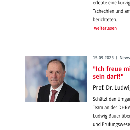
erlebte eine kurvi
Tschechien und a
berichteten.
weiterlesen
15.09.2025 | News
"Ich freue m
sein darf!"
Prof. Dr. Ludw
Schätzt den Umgan
Team an der DHBW 
Ludwig Bauer über
und Prüfungswese