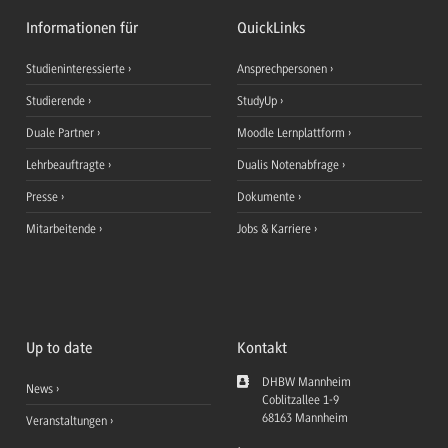
Informationen für
QuickLinks
Studieninteressierte
Ansprechpersonen
Studierende
StudyUp
Duale Partner
Moodle Lernplattform
Lehrbeauftragte
Dualis Notenabfrage
Presse
Dokumente
Mitarbeitende
Jobs & Karriere
Up to date
Kontakt
DHBW Mannheim
News
Coblitzallee 1-9
68163
Mannheim
Veranstaltungen