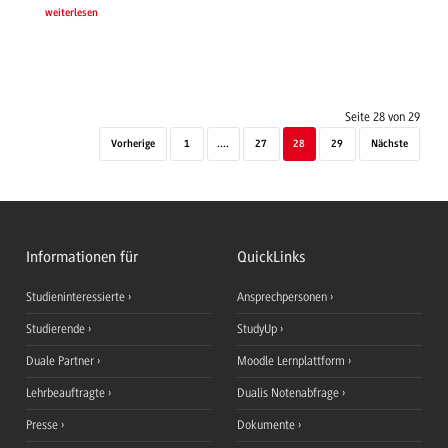
weiterlesen
Seite 28 von 29
Vorherige
1
....
27
28
29
Nächste
Informationen für
QuickLinks
Studieninteressierte
Ansprechpersonen
Studierende
StudyUp
Duale Partner
Moodle Lernplattform
Lehrbeauftragte
Dualis Notenabfrage
Presse
Dokumente