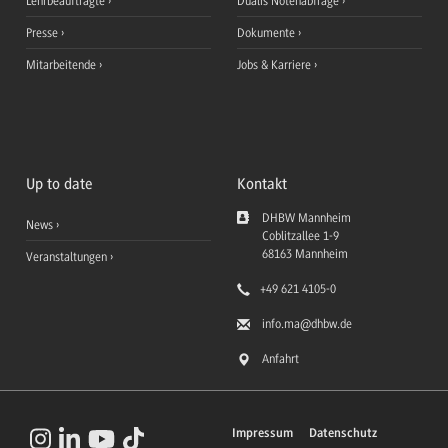
Lehrbeauftragte
Dualis Notenabfrage
Presse
Dokumente
Mitarbeitende
Jobs & Karriere
Up to date
Kontakt
DHBW Mannheim
News
Coblitzallee 1-9
68163
Mannheim
Veranstaltungen
+49 621 4105-0
info.ma
@dhbw.de
Anfahrt
Impressum
Datenschutz