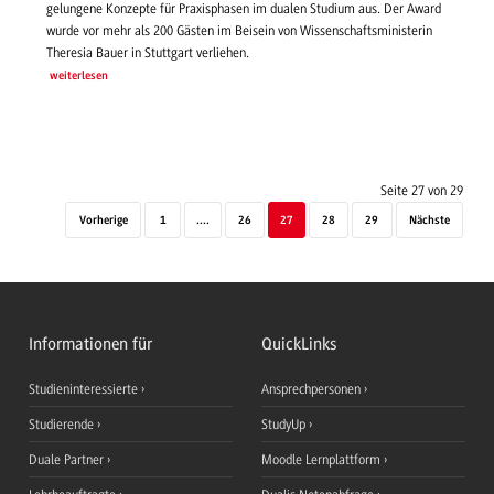
gelungene Konzepte für Praxisphasen im dualen Studium aus. Der Award
wurde vor mehr als 200 Gästen im Beisein von Wissenschaftsministerin
Theresia Bauer in Stuttgart verliehen.
weiterlesen
Seite 27 von 29
Vorherige
1
....
26
27
28
29
Nächste
Informationen für
QuickLinks
Studieninteressierte
Ansprechpersonen
Studierende
StudyUp
Duale Partner
Moodle Lernplattform