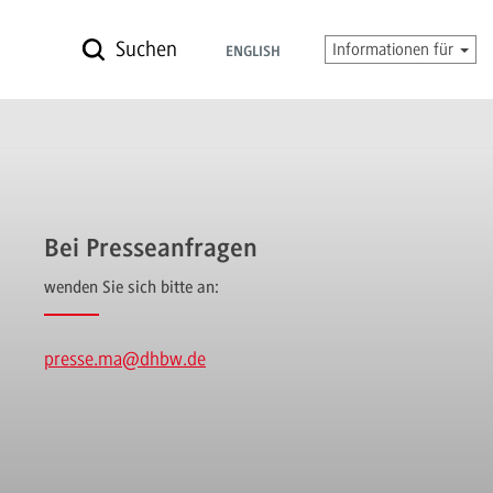
Suchen
Informationen für
ENGLISH
Bei Presseanfragen
wenden Sie sich bitte an:
presse.ma
@dhbw.de