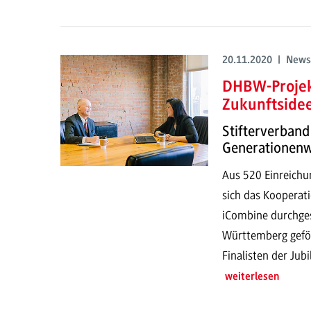
20.11.2020 | News
DHBW-Projek
Zukunftside
Stifterverban
Generationenw
Aus 520 Einreichu
sich das Koopera
iCombine durchgese
Württemberg geför
Finalisten der Jub
weiterlesen