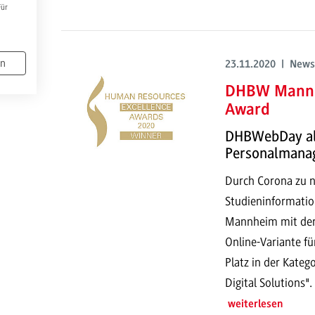
Für
en
23.11.2020 | News
DHBW Mannh
Award
DHBWebDay als
Personalmana
Durch Corona zu n
Studieninformati
Mannheim mit der 
Online-Variante fü
Platz in der Kate
Digital Solutions".
weiterlesen