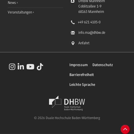
DHBW Mannheim
News
Coblitzallee 1-9
68163
Mannheim
Veranstaltungen
+49 621 4105-0
info.ma
@dhbw.de
Anfahrt
Impressum
Datenschutz
Barrierefreiheit
Leichte Sprache
© 2026 Duale Hochschule Baden-Württemberg
Zum