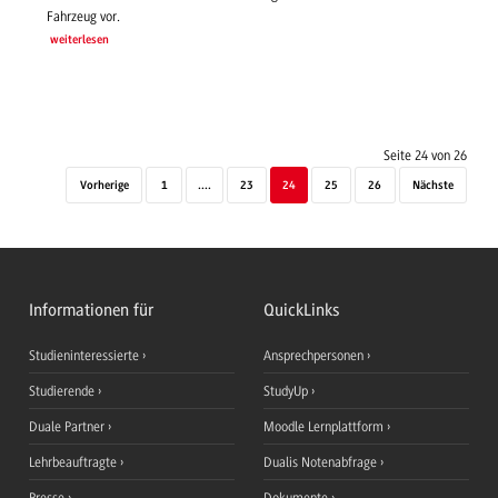
Fahrzeug vor.
weiterlesen
Seite 24 von 26
Vorherige
1
....
23
24
25
26
Nächste
Informationen für
QuickLinks
Studieninteressierte
Ansprechpersonen
Studierende
StudyUp
Duale Partner
Moodle Lernplattform
Lehrbeauftragte
Dualis Notenabfrage
Presse
Dokumente