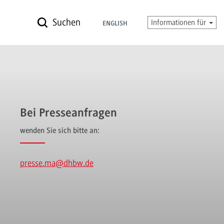
Suchen
Informationen für
ENGLISH
Bei Presseanfragen
wenden Sie sich bitte an:
presse.ma
@dhbw.de