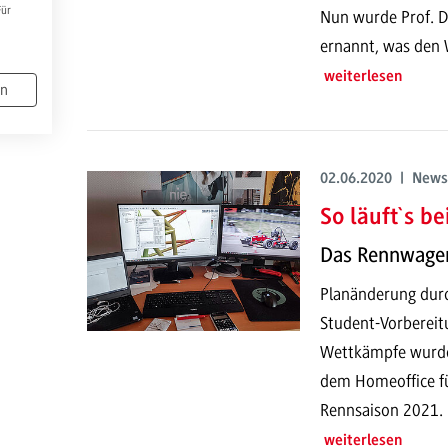
Für
Nun wurde Prof. D
ernannt, was den 
weiterlesen
en
02.06.2020 | News
So läuft`s b
Das Rennwagen
Planänderung durc
Student-Vorbereitu
Wettkämpfe wurden
dem Homeoffice fü
Rennsaison 2021.
weiterlesen