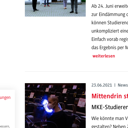
Ab 24. Juni erwe
zur Eindämmung d
können Studierend
unkompliziert eine
Einfach vorab regi
das Ergebnis per
weiterlesen
23.06.2021 | News
Mittendrin s
mungen
MKE-Studieren
Wie könnte man Ve
gestalten? Neben 
bessern,