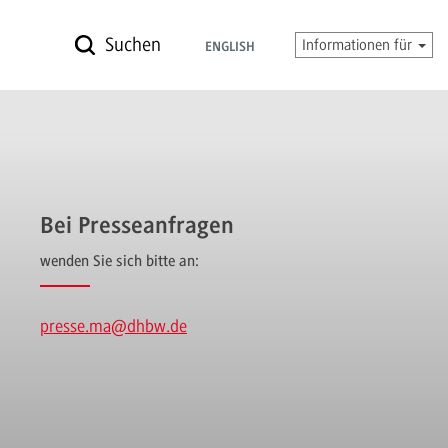
Suchen
Informationen für
ENGLISH
Bei Presseanfragen
wenden Sie sich bitte an:
presse.ma
@dhbw.de