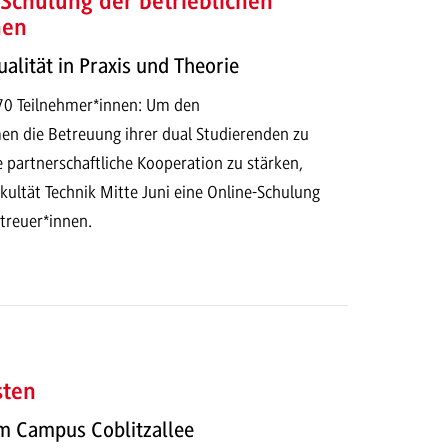
 Schulung der betrieblichen
nen
alität in Praxis und Theorie
170 Teilnehmer*innen: Um den
n die Betreuung ihrer dual Studierenden zu
e partnerschaftliche Kooperation zu stärken,
akultät Technik Mitte Juni eine Online-Schulung
etreuer*innen.
sten
m Campus Coblitzallee