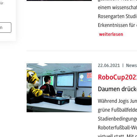
Für
einem wissenschaf
Rosengarten Studi
Erkenntnissen für 
en
weiterlesen
22.06.2021 | News
RoboCup2021
Daumen drücke
Während Jogis Jun
grüne Fußballfelde
Stadienbedingunge
Roboterfußball-We
virtuell statt. Mi