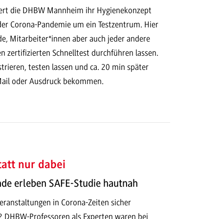
itert die DHBW Mannheim ihr Hygienekonzept
er Corona-Pandemie um ein Testzentrum. Hier
e, Mitarbeiter*innen aber auch jeder andere
n zertifizierten Schnelltest durchführen lassen.
strieren, testen lassen und ca. 20 min später
 Mail oder Ausdruck bekommen.
tatt nur dabei
de erleben SAFE-Studie hautnah
ranstaltungen in Corona-Zeiten sicher
2 DHBW-Professoren als Experten waren bei