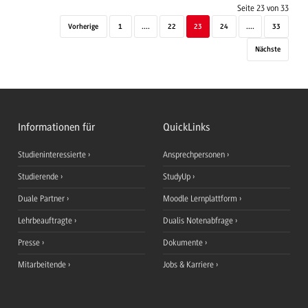
Seite 23 von 33
Vorherige
1
....
22
23
24
....
33
Nächste
Informationen für
QuickLinks
Studieninteressierte
Ansprechpersonen
Studierende
StudyUp
Duale Partner
Moodle Lernplattform
Lehrbeauftragte
Dualis Notenabfrage
Presse
Dokumente
Mitarbeitende
Jobs & Karriere