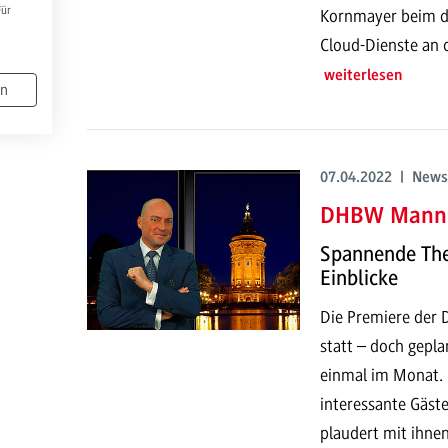
Für
Kornmayer beim di
Cloud-Dienste an
weiterlesen
en
07.04.2022 | News
DHBW Mannh
Spannende The
Einblicke
Die Premiere der 
statt – doch gepl
einmal im Monat. 
interessante Gäst
plaudert mit ihne