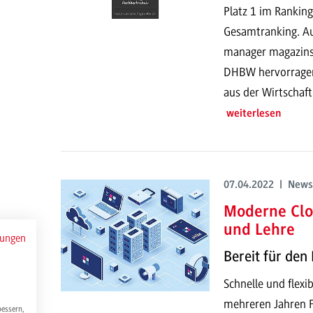
Platz 1 im Rankin
Gesamtranking. A
manager magazins 
DHBW hervorragen
aus der Wirtschaft
weiterlesen
07.04.2022 | News
Moderne Clou
und Lehre
mungen
Bereit für de
Schnelle und flex
mehreren Jahren Fo
bessern,