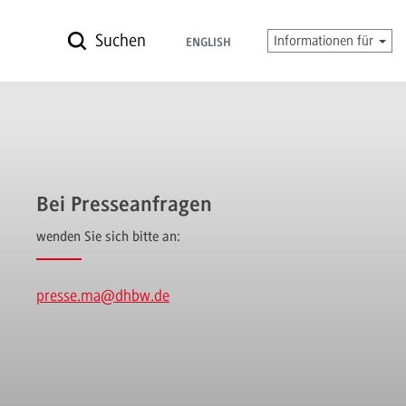
Suchen
Informationen für
ENGLISH
Bei Presseanfragen
wenden Sie sich bitte an:
presse.ma
@dhbw.de