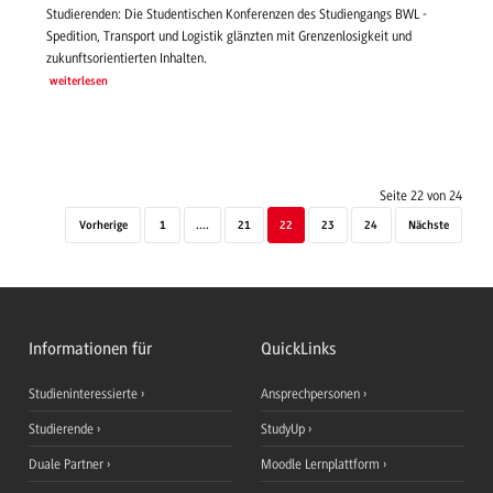
Studierenden: Die Studentischen Konferenzen des Studiengangs BWL -
Spedition, Transport und Logistik glänzten mit Grenzenlosigkeit und
zukunftsorientierten Inhalten.
weiterlesen
Seite 22 von 24
Vorherige
1
....
21
22
23
24
Nächste
Informationen für
QuickLinks
Studieninteressierte
Ansprechpersonen
Studierende
StudyUp
Duale Partner
Moodle Lernplattform