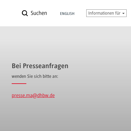
Suchen
Informationen für
ENGLISH
Bei Presseanfragen
wenden Sie sich bitte an:
presse.ma
@dhbw.de