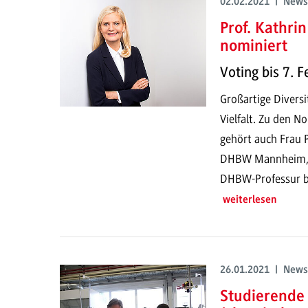
02.02.2021 | News
Prof. Kathri
nominiert
Voting bis 7. 
Großartige Divers
Vielfalt. Zu den N
gehört auch Frau P
DHBW Mannheim, mi
DHBW-Professur be
weiterlesen
26.01.2021 | News
Studierende 