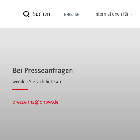
Suchen
Informationen für
ENGLISH
Bei Presseanfragen
wenden Sie sich bitte an:
presse.ma
@dhbw.de