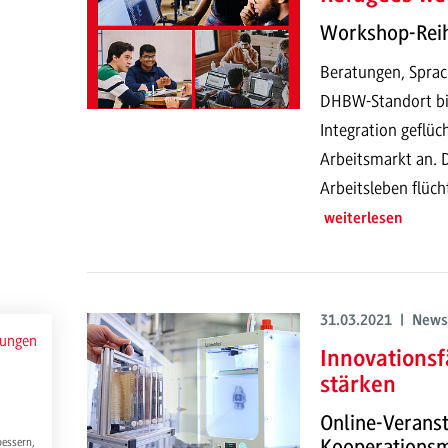
Workshop-Reih
Beratungen, Sprach
DHBW-Standort bi
Integration geflü
Arbeitsmarkt an. 
Arbeitsleben flüch
weiterlesen
31.03.2021 | News
mungen
Innovations
stärken
Online-Verans
Kooperationsm
bessern,