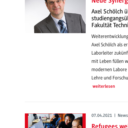
Neue Synerg
Axel Schölch 
studiengangsüb
Fakultät Techn
Weiterentwicklung
Axel Schölch als e
Laborleiter zukün
mit Leben füllen w
modernen Labore d
Lehre und Forschu
weiterlesen
07.04.2021 | News
Refugees we