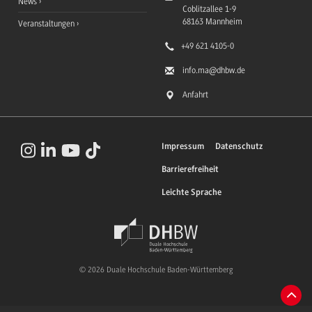
News
Coblitzallee 1-9
68163
Mannheim
Veranstaltungen
+49 621 4105-0
info.ma
@dhbw.de
Anfahrt
Impressum
Datenschutz
Barrierefreiheit
Leichte Sprache
© 2026 Duale Hochschule Baden-Württemberg
Zum