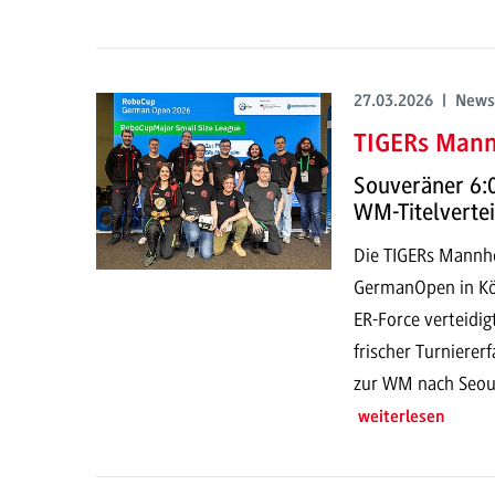
27.03.2026 | News
TIGERs Mann
Souveräner 6:0
WM-Titelverte
Die TIGERs Mannh
GermanOpen in Köl
ER-Force verteidi
frischer Turniere
zur WM nach Seoul
weiterlesen