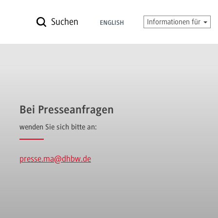
Suchen
Informationen für
ENGLISH
Bei Presseanfragen
wenden Sie sich bitte an:
presse.ma
@dhbw.de