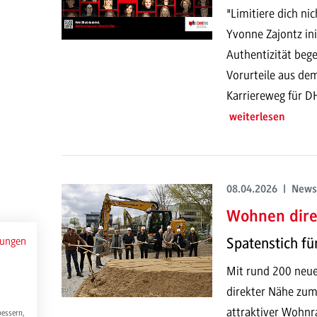
"Limitiere dich nic
Yvonne Zajontz ini
Authentizität bege
Vorurteile aus dem
Karriereweg für D
weiterlesen
08.04.2026 | News
Wohnen dir
mungen
Spatenstich f
Mit rund 200 neue
direkter Nähe zu
attraktiver Wohn
bessern,