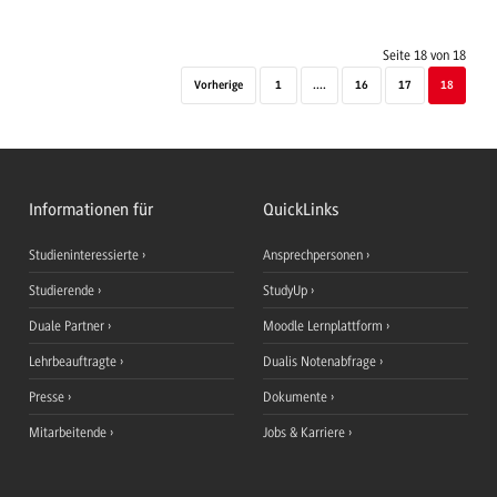
Seite 18 von 18
Vorherige
1
....
16
17
18
Informationen für
QuickLinks
Studieninteressierte
Ansprechpersonen
Studierende
StudyUp
Duale Partner
Moodle Lernplattform
Lehrbeauftragte
Dualis Notenabfrage
Presse
Dokumente
Mitarbeitende
Jobs & Karriere