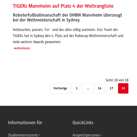
TIGERs Mannheim auf Platz 4 der Weltrangliste
Roboterfußballmanschaft der DHBW Mannheim überzeugt
bei der Weltmeisterschaft in Sydney
Antäuschen, passen, Tor - und das alles völlig autonom. Das Team der
TIGERs hat in Sydney den 4. Platz auf der Robocup-Weltmeisterschaft und
viele weitere Awards gewonnen.
weiterlesen
Seite 18 von 18
Vorherige
1
....
16
17
18
Informationen für
QuickLinks
Studieninteressierte
Ansprechpersonen