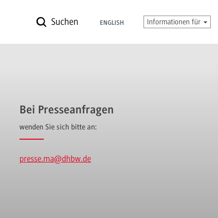
Suchen
Informationen für
ENGLISH
Bei Presseanfragen
wenden Sie sich bitte an:
presse.ma
@dhbw.de