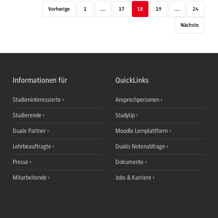
Vorherige
1
....
17
18
19
....
24
Nächste
Informationen für
QuickLinks
Studieninteressierte
Ansprechpersonen
Studierende
StudyUp
Duale Partner
Moodle Lernplattform
Lehrbeauftragte
Dualis Notenabfrage
Presse
Dokumente
Mitarbeitende
Jobs & Karriere