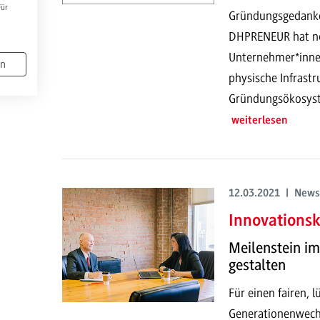
Für
Gründungsgedanke
DHPRENEUR hat noc
Unternehmer*inne
en
physische Infrastr
Gründungsökosyste
weiterlesen
12.03.2021 | News
Innovationsk
Meilenstein i
gestalten
Für einen fairen, 
Generationenwech