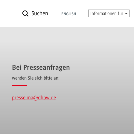
Suchen
Informationen für
ENGLISH
Bei Presseanfragen
wenden Sie sich bitte an:
presse.ma
@dhbw.de