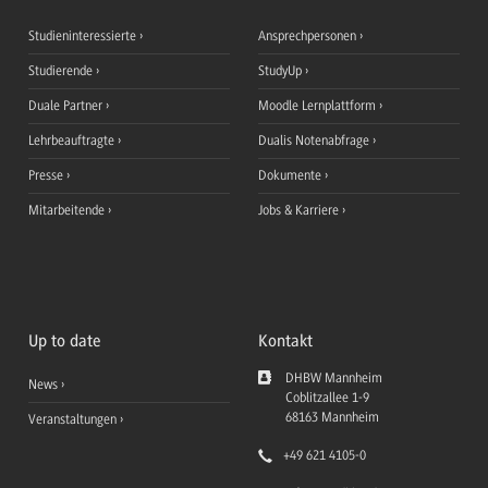
Studieninteressierte
Ansprechpersonen
Studierende
StudyUp
Duale Partner
Moodle Lernplattform
Lehrbeauftragte
Dualis Notenabfrage
Presse
Dokumente
Mitarbeitende
Jobs & Karriere
Up to date
Kontakt
DHBW Mannheim
News
Coblitzallee 1-9
68163
Mannheim
Veranstaltungen
+49 621 4105-0