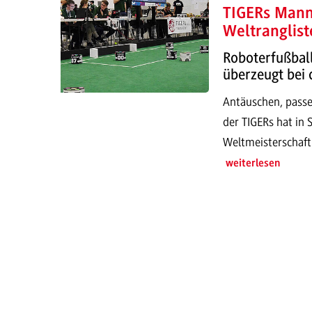
TIGERs Mann
Weltranglist
Roboterfußba
überzeugt bei 
Antäuschen, passen
der TIGERs hat in 
Weltmeisterschaft
weiterlesen