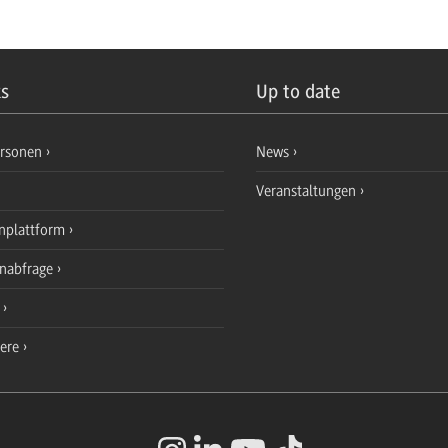
ks
Up to date
ersonen
News
Veranstaltungen
nplattform
enabfrage
e
iere