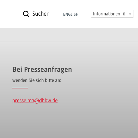
Suchen
Informationen für
ENGLISH
Bei Presseanfragen
wenden Sie sich bitte an:
presse.ma
@dhbw.de