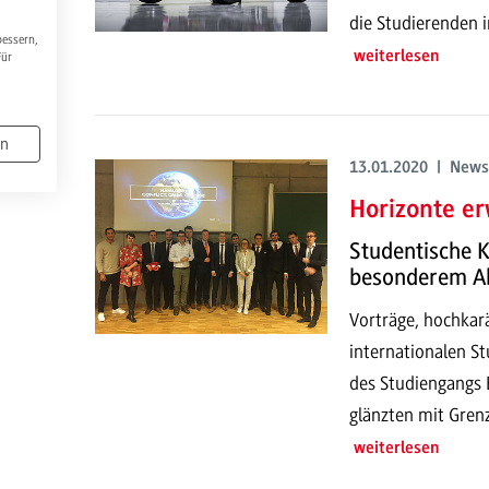
die Studierenden 
bessern,
weiterlesen
Für
en
13.01.2020 | News
Horizonte er
Studentische K
besonderem A
Vorträge, hochkar
internationalen S
des Studiengangs 
glänzten mit Grenz
weiterlesen