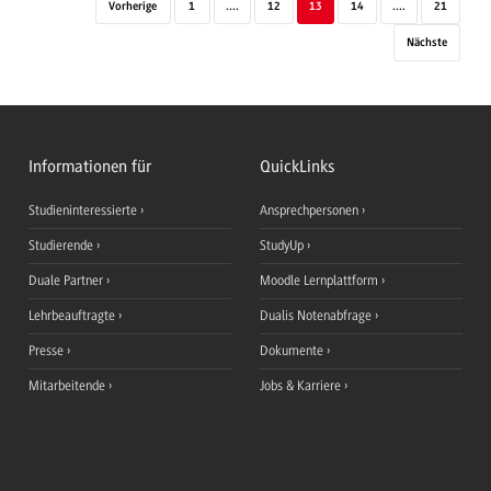
Vorherige
1
....
12
13
14
....
21
Nächste
Informationen für
QuickLinks
Studieninteressierte
Ansprechpersonen
Studierende
StudyUp
Duale Partner
Moodle Lernplattform
Lehrbeauftragte
Dualis Notenabfrage
Presse
Dokumente
Mitarbeitende
Jobs & Karriere