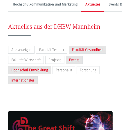
Hochschulkommunikation und Marketing
Aktuelles
Events & Mes
Aktuelles aus der DHBW Mannheim
Alle anzeigen
Fakultät Technik
Fakultät Gesundheit
Fakultät Wirtschaft
Projekte
Events
Hochschul-Entwicklung
Personalia
Forschung
Internationales