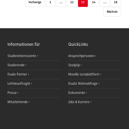
Vorherige
1
....
12
13
14
....
18
Nächste
Informationen für
QuickLinks
Studieninteressierte
Ansprechpersonen
Studierende
StudyUp
Duale Partner
Moodle Lernplattform
Lehrbeauftragte
Dualis Notenabfrage
Presse
Dokumente
Mitarbeitende
Jobs & Karriere