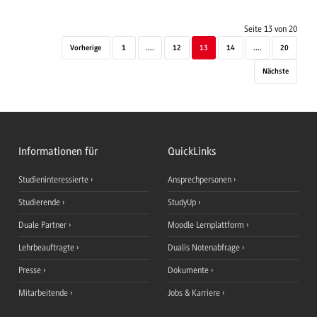
Seite 13 von 20
Vorherige
1
....
12
13
14
....
20
Nächste
Informationen für
QuickLinks
Studieninteressierte
Ansprechpersonen
Studierende
StudyUp
Duale Partner
Moodle Lernplattform
Lehrbeauftragte
Dualis Notenabfrage
Presse
Dokumente
Mitarbeitende
Jobs & Karriere