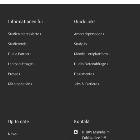
Informationen für
QuickLinks
Studieninteressierte
Ansprechpersonen
Studierende
StudyUp
Duale Partner
Moodle Lernplattform
Lehrbeauftragte
Dualis Notenabfrage
Presse
Dokumente
Mitarbeitende
Jobs & Karriere
Up to date
Kontakt
DHBW Mannheim
News
Coblitzallee 1-9