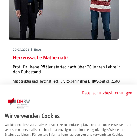
29.03.2021 | News
Herzenssache Mathematik
Prof. Dr. Irene Rößler startet nach über 30 Jahren Lehre in
den Ruhestand
Mit Struktur und Herz hat Prof. Dr. Rößler in ihrer DHBW-Zeit ca. 3.300
Studierende betreut und mehr als 15.000 Klausuren korrigiert. Um ihre
Datenschutzbestimmungen
Leidenschaft noch im Ruhestand ausleben zu können, bleibt sie der
Hochschule als Dozentin erhalten – ein Blick ins Interview verrät, warum.
weiterlesen
Wir verwenden Cookies
Wir können diese zur Analyse unserer Besucherdaten platzieren, um unsere Webseite zu
verbessern, personalisierte Inhalte anzuzeigen und Ihnen ein großartiges Webseiten-
Erlebnis zu bieten. Für weitere Informationen zu den von uns verwendeten Cookies