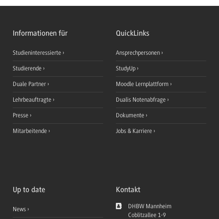
Informationen für
QuickLinks
Studieninteressierte
Ansprechpersonen
Studierende
StudyUp
Duale Partner
Moodle Lernplattform
Lehrbeauftragte
Dualis Notenabfrage
Presse
Dokumente
Mitarbeitende
Jobs & Karriere
Up to date
Kontakt
DHBW Mannheim
News
Coblitzallee 1-9