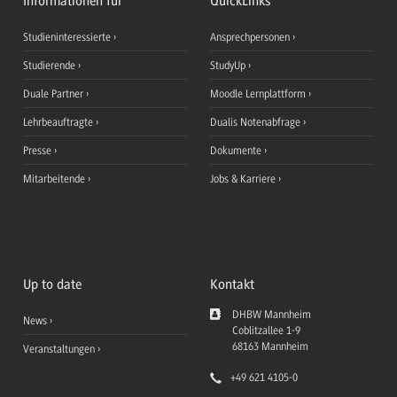
Informationen für
QuickLinks
Studieninteressierte
Ansprechpersonen
Studierende
StudyUp
Duale Partner
Moodle Lernplattform
Lehrbeauftragte
Dualis Notenabfrage
Presse
Dokumente
Mitarbeitende
Jobs & Karriere
Up to date
Kontakt
DHBW Mannheim
News
Coblitzallee 1-9
68163
Mannheim
Veranstaltungen
+49 621 4105-0