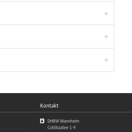
Kontakt
DHBW Mannheim
Coblitzallee 1-9