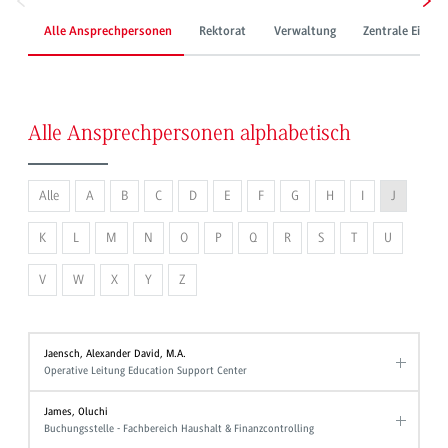
Alle Ansprechpersonen
Rektorat
Verwaltung
Zentrale Einric
Alle Ansprechpersonen alphabetisch
Alle
A
B
C
D
E
F
G
H
I
J
K
L
M
N
O
P
Q
R
S
T
U
V
W
X
Y
Z
Jaensch, Alexander David, M.A.
Operative Leitung Education Support Center
James, Oluchi
Buchungsstelle - Fachbereich Haushalt & Finanzcontrolling