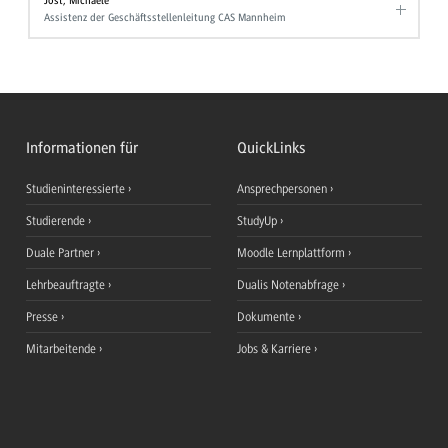
Jost, Michaele
Assistenz der Geschäftsstellenleitung CAS Mannheim
Informationen für
QuickLinks
Studieninteressierte
Ansprechpersonen
Studierende
StudyUp
Duale Partner
Moodle Lernplattform
Lehrbeauftragte
Dualis Notenabfrage
Presse
Dokumente
Mitarbeitende
Jobs & Karriere