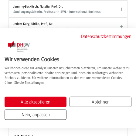
Janning-Backfisch, Natalie, Prof. Dr.
Studiengangsleiterin, Professorin BWL - International Business
Jedem-Kury, Ulrike, Prof., Dr.
Professorin BWL - Immobilienwirtschaft mit SGL-Aufgaben
Datenschutzbestimmungen
Jenner, Martina
Sekretariat Servicezentrum Studium und Lehre
Poststelle - Fachbereich Infrastruktur, Gebäude- und Flächenmanagement
Wir verwenden Cookies
Jeske, Klaus-Jürgen, Prof. Dr.
Studiengangsleiter, Professor BWL - Versicherung
Wir können diese zur Analyse unserer Besucherdaten platzieren, um unsere Webseite zu
Standortrepräsentant Master für Studierende BK / FDL / VS / RSW / AC / ST
verbessern, personalisierte Inhalte anzuzeigen und Ihnen ein großartiges Webseiten-
Erlebnis zu bieten. Für weitere Informationen zu den von uns verwendeten Cookies
öffnen Sie die Einstellungen.
Jonen, Andreas, Prof. Dr.
Studiengangsleiter, Professor RSW - Accounting & Controlling
Alle akzeptieren
Ablehnen
Joos, Regina
Sekretariat ME - Digitale Medien/Mediapublishing und Gestaltung
Nein, anpassen
Jordan-Kunert, Jennifer, Prof. Dr.
Professorin BWL - Marketing Management