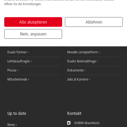
öffnen Sie die Einstellungen.
Alle akzeptieren
Ablehnen
Informationen für
QuickLinks
Nein, anpassen
Studieninteressierte
Ansprechpersonen
Studierende
StudyUp
Duale Partner
Moodle Lernplattform
Lehrbeauftragte
Dualis Notenabfrage
Presse
Dokumente
Mitarbeitende
Jobs & Karriere
Up to date
Kontakt
DHBW Mannheim
News