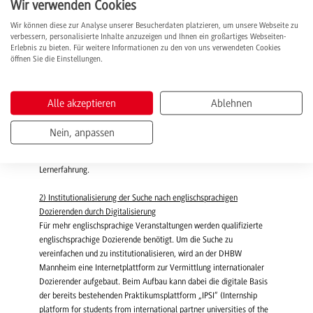
erarbeitet:
Wir verwenden Cookies
Wir können diese zur Analyse unserer Besucherdaten platzieren, um unsere Webseite zu
1) Ausweitung des englischsprachigen Lehrangebots an den DHBW-
verbessern, personalisierte Inhalte anzuzeigen und Ihnen ein großartiges Webseiten-
Standorten
Erlebnis zu bieten. Für weitere Informationen zu den von uns verwendeten Cookies
Für einen Pilotstudiengang (geplant Wirtschaftsinformatik an der
öffnen Sie die Einstellungen.
DHBW Karlsruhe) soll – parallel zum bestehenden
deutschsprachigen Angebot – ein Studiensemester in englischer
Sprache aufgebaut und eingeführt werden, wobei sich die
Alle akzeptieren
Ablehnen
grundständigen Studierenden für das englischsprachige Angebot
entscheiden können. Da auch Incomings der Partnerhochschulen
Nein, anpassen
darin ein passendes Studienangebot finden sollen, ermöglicht dieses
Studienangebot für alle Studierenden eine interkulturelle
Lernerfahrung.
2) Institutionalisierung der Suche nach englischsprachigen
Dozierenden durch Digitalisierung
Für mehr englischsprachige Veranstaltungen werden qualifizierte
englischsprachige Dozierende benötigt. Um die Suche zu
vereinfachen und zu institutionalisieren, wird an der DHBW
Mannheim eine Internetplattform zur Vermittlung internationaler
Dozierender aufgebaut. Beim Aufbau kann dabei die digitale Basis
der bereits bestehenden Praktikumsplattform „IPSI“ (Internship
platform for students from international partner universities of the