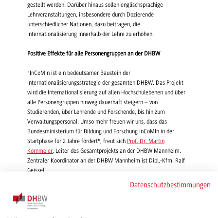
gestellt werden. Darüber hinaus sollen englischsprachige
Lehrveranstaltungen, insbesondere durch Dozierende
unterschiedlicher Nationen, dazu beitragen, die
Internationalisierung innerhalb der Lehre zu erhöhen.
Positive Effekte für alle Personengruppen an der DHBW
"InCoMIn ist ein bedeutsamer Baustein der
Internationalisierungsstrategie der gesamten DHBW. Das Projekt
wird die Internationalisierung auf allen Hochschulebenen und über
alle Personengruppen hinweg dauerhaft steigern – von
Studierenden, über Lehrende und Forschende, bis hin zum
Verwaltungspersonal. Umso mehr freuen wir uns, dass das
Bundesministerium für Bildung und Forschung InCoMIn in der
Startphase für 2 Jahre fördert", freut sich
Prof. Dr. Martin
Kornmeier
, Leiter des Gesamtprojekts an der DHBW Mannheim.
Zentraler Koordinator an der DHBW Mannheim ist Dipl.-Kfm. Ralf
Geissel.
Datenschutzbestimmungen
Ein Ziel – drei Maßnahmen
Zur Zielerreichung wurde ein umfassendes Maßnahmenpaket