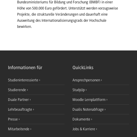
Bundesministeriums für Bildung und Forschung (BMBF) in einer
Höhe von 500.000 Euro gefördert. Unterstützt werden vorzugsweise
Projekte, die strukturelle Veränderungen und dauerhaft eine
Ausweitung des Internationalisierungsgrads der Hochschule
bewirken.
Informationen für
QuickLinks
Studieninteressierte
Ansprechpersonen
Studierende
StudyUp
Duale Partner
Moodle Lernplattform
Lehrbeauftragte
Dualis Notenabfrage
Presse
Dokumente
Mitarbeitende
Jobs & Karriere