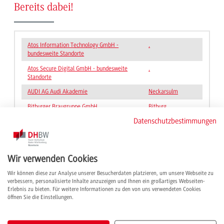
Bereits dabei!
Atos Information Technology GmbH -
.
bundesweite Standorte
Atos Secure Digital GmbH - bundesweite
.
Standorte
AUDI AG Audi Akademie
Neckarsulm
Bitburger Braugruppe GmbH
Bitburg
Datenschutzbestimmungen
Boehringer Ingelheim Pharma GmbH & Co.
Biberach
KG
Boehringer Ingelheim Pharma GmbH & Co.
Ingelheim am
KG
Rhein
Wir verwenden Cookies
BYK-Chemie GmbH
Wesel
Wir können diese zur Analyse unserer Besucherdaten platzieren, um unsere Webseite zu
verbessern, personalisierte Inhalte anzuzeigen und Ihnen ein großartiges Webseiten-
Carl Zeiss AG
Oberkochen
Erlebnis zu bieten. Für weitere Informationen zu den von uns verwendeten Cookies
öffnen Sie die Einstellungen.
cbs Corporate Business Solutions
Heidelberg
Unternehmensberatung GmbH
COSMO CONSULT SI GmbH
Mannheim