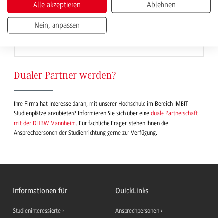
Alle akzeptieren
Ablehnen
Nein, anpassen
1
2
3
4
Nächste
Dualer Partner werden?
Ihre Firma hat Interesse daran, mit unserer Hochschule im Bereich IMBIT
Studienplätze anzubieten? Informieren Sie sich über eine
duale Partnerschaft
mit der DHBW Mannheim
. Für fachliche Fragen stehen Ihnen die
Ansprechpersonen der Studienrichtung gerne zur Verfügung.
Informationen für
QuickLinks
Studieninteressierte
Ansprechpersonen