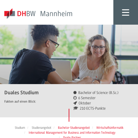
Duales Studium
Bachelor of Science (B.Sc.)
6 Semester
Fakten auf einen Blick:
Oktober
210 ECTS-Punkte
Studium
Studienangebot
Bachelor-Studienangebot
Wirtschaftsinformatik
International Management for Business and Information Technology
Duale Partner