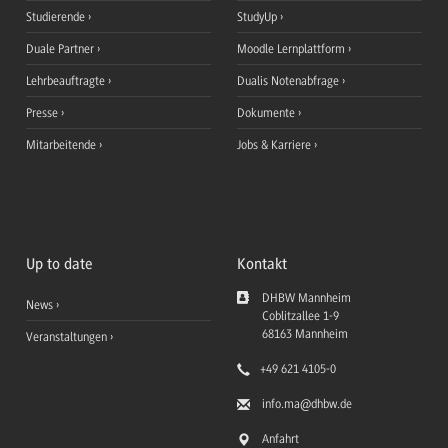
Studierende
StudyUp
Duale Partner
Moodle Lernplattform
Lehrbeauftragte
Dualis Notenabfrage
Presse
Dokumente
Mitarbeitende
Jobs & Karriere
Up to date
Kontakt
DHBW Mannheim
News
Coblitzallee 1-9
68163
Mannheim
Veranstaltungen
+49 621 4105-0
info.ma
@dhbw.de
Anfahrt