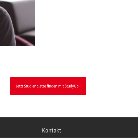
Jetzt Studienplätze finden mit StudyUp
Kontakt