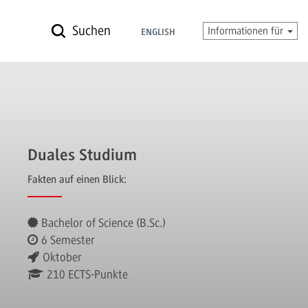
Suchen
Informationen für
ENGLISH
Duales Studium
Fakten auf einen Blick:
Bachelor of Science (B.Sc.)
6 Semester
Oktober
210 ECTS-Punkte