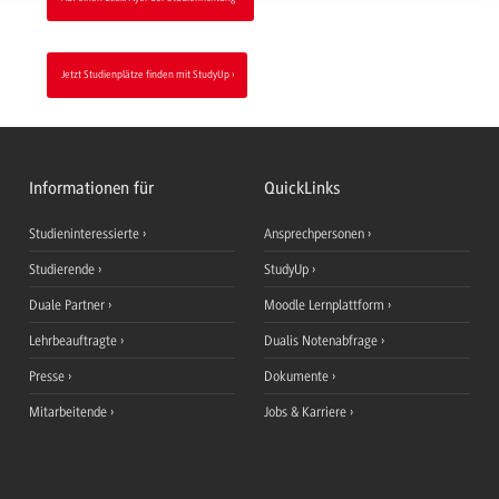
Jetzt Studienplätze finden mit StudyUp
Informationen für
QuickLinks
Studieninteressierte
Ansprechpersonen
Studierende
StudyUp
Duale Partner
Moodle Lernplattform
Lehrbeauftragte
Dualis Notenabfrage
Presse
Dokumente
Mitarbeitende
Jobs & Karriere