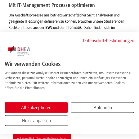
Mit IT-Management Prozesse optimieren
Um Geschäftsprozesse aus betriebswirtschaftlicher Sicht analysieren und
geeignete IT-Lösungen definieren zu können, brauchen unsere Studierenden
Fachkenntnisse aus der
BWL
und der
Informatik
. Daher finden sich im
Studienplan
Einheiten zu Rechnungslegung und Finanzierung ebenso wie zu
Datenschutzbestimmungen
Programmierung oder Datenbanken.
Methoden der Wirtschaftsinformatik
, z. B.
Systemanalyse, Projekt- oder Geschäftsprozessmanagement, und
Schlüsselqualifikationen
, wie Kommunikation und Interkulturelle Kompetenzen,
runden ihr Profil als Wirtschaftsinformatiker*in ab.
Wir verwenden Cookies
Ganzheitlich Projekte beurteilen und managen
Wir können diese zur Analyse unserer Besucherdaten platzieren, um unsere Webseite zu
verbessern, personalisierte Inhalte anzuzeigen und Ihnen ein großartiges Webseiten-
Erlebnis zu bieten. Für weitere Informationen zu den von uns verwendeten Cookies
Für die berufliche Qualifizierung unserer Studierenden bietet das duale
öffnen Sie die Einstellungen.
Studienmodell der DHBW Mannheim einen
besonderen Vorteil
: Sie lernen die
IT-Landschaft ihres Unternehmens von der ersten
Praxisphase
an kennen. Durch
die Mitarbeit an Projekten eignen sie sich so eine ganzheitliche
Alle akzeptieren
Ablehnen
Betrachtungsweise an. Sie können den Einsatz von IT-Technologien bewerten
und ihre Rolle als Systemarchitekt*in während des gesamten Studiums mit
Nein, anpassen
Erfahrungswerten weiterentwickeln.
Auf einen Blick: Flyer der Studienrichtung