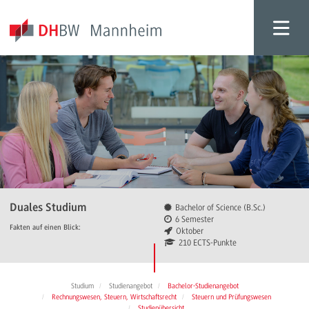
Duales Studium
Bachelor of Science (B.Sc.)
6 Semester
Fakten auf einen Blick:
Oktober
210 ECTS-Punkte
Studium
Studienangebot
Bachelor-Studienangebot
Rechnungswesen, Steuern, Wirtschaftsrecht
Steuern und Prüfungswesen
Studienübersicht