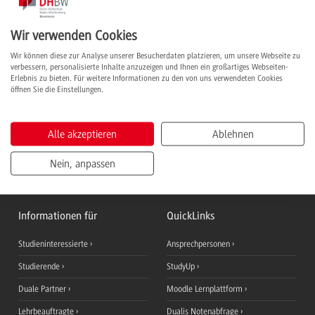
Wir verwenden Cookies
Anforderungsprofil
Wir können diese zur Analyse unserer Besucherdaten platzieren, um unsere Webseite zu
Studieninhalte
verbessern, personalisierte Inhalte anzuzeigen und Ihnen ein großartiges Webseiten-
Erlebnis zu bieten. Für weitere Informationen zu den von uns verwendeten Cookies
öffnen Sie die Einstellungen.
Inhalte Praxisphasen
Abschluss & Karriere
Alle akzeptieren
Ablehnen
Nein, anpassen
Informationen für
QuickLinks
Studieninteressierte
Ansprechpersonen
Studierende
StudyUp
Duale Partner
Moodle Lernplattform
Lehrbeauftragte
Dualis Notenabfrage