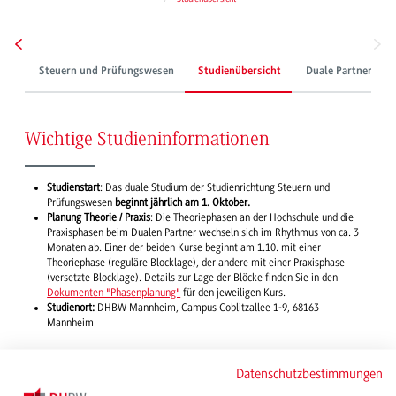
Steuern und Prüfungswesen
Studienübersicht
Duale Partner
Wichtige Studieninformationen
Studienstart
: Das duale Studium der Studienrichtung Steuern und
Prüfungswesen
beginnt jährlich am 1. Oktober.
Planung Theorie / Praxis
: Die Theoriephasen an der Hochschule und die
Praxisphasen beim Dualen Partner wechseln sich im Rhythmus von ca. 3
Monaten ab. Einer der beiden Kurse beginnt am 1.10. mit einer
Theoriephase (reguläre Blocklage), der andere mit einer Praxisphase
(versetzte Blocklage). Details zur Lage der Blöcke finden Sie in den
Dokumenten "Phasenplanung"
für den jeweiligen Kurs.
Studienort:
DHBW Mannheim, Campus Coblitzallee 1-9, 68163
Mannheim
Einen
Überblick
zu den Voraussetzungen für ein erfolgreiches Studium, der
Datenschutzbestimmungen
inhaltlichen Ausrichtung sowie anschließenden Karriereperspektiven erhalten
Sie im Folgenden: