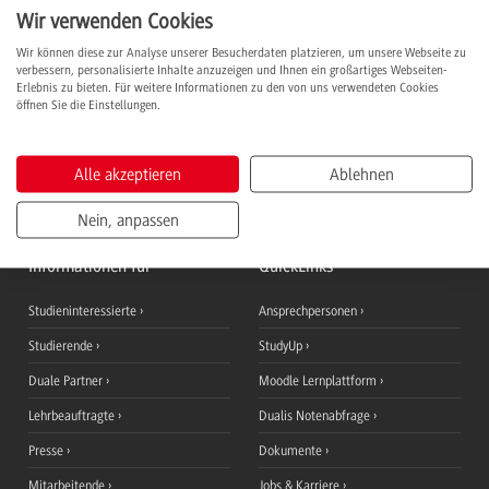
Wir verwenden Cookies
Wir können diese zur Analyse unserer Besucherdaten platzieren, um unsere Webseite zu
Studienplätze finden: Versorgungswirtschaft
verbessern, personalisierte Inhalte anzuzeigen und Ihnen ein großartiges Webseiten-
Erlebnis zu bieten. Für weitere Informationen zu den von uns verwendeten Cookies
öffnen Sie die Einstellungen.
Studienplätze finden: Verwaltungswirtschaft
Alle akzeptieren
Ablehnen
Nein, anpassen
Informationen für
QuickLinks
Studieninteressierte
Ansprechpersonen
Studierende
StudyUp
Duale Partner
Moodle Lernplattform
Lehrbeauftragte
Dualis Notenabfrage
Presse
Dokumente
Mitarbeitende
Jobs & Karriere