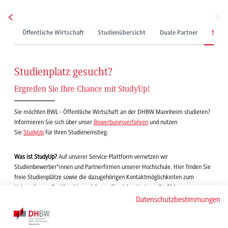
Öffentliche Wirtschaft
Studienübersicht
Duale Partner
Studi
Studienplatz gesucht?
Ergreifen Sie Ihre Chance mit StudyUp!
Sie möchten BWL - Öffentliche Wirtschaft an der DHBW Mannheim studieren?
Informieren Sie sich über unser
Bewerbungsverfahren
und nutzen
Sie
StudyUp
für Ihren Studieneinstieg.
Was ist StudyUp?
Auf unserer Service-Plattform
vernetzen wir
Studienbewerber*innen und Partnerfirmen unserer Hochschule. Hier finden Sie
freie Studienplätze sowie die dazugehörigen Kontaktmöglichkeiten zum
Unternehmen. Darüber hinaus können Sie sich mit einem Profil bequem von
Dualen Partnern finden lassen.
Datenschutzbestimmungen
Studienplätze finden: Öffentliche Wirtschaft