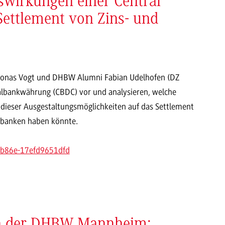
swirkungen einer Central
Settlement von Zins- und
Dr. Jonas Vogt und DHBW Alumni Fabian Udelhofen (DZ
ralbankwährung (CBDC) vor und analysieren, welche
dieser Ausgestaltungsmöglichkeiten auf das Settlement
tsbanken haben könnte.
1-b86e-17efd9651dfd
an der DHBW Mannheim: