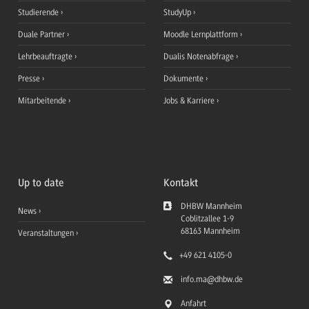
Studierende
StudyUp
Duale Partner
Moodle Lernplattform
Lehrbeauftragte
Dualis Notenabfrage
Presse
Dokumente
Mitarbeitende
Jobs & Karriere
Up to date
Kontakt
DHBW Mannheim
News
Coblitzallee 1-9
68163
Mannheim
Veranstaltungen
+49 621 4105-0
info.ma
@dhbw.de
Anfahrt