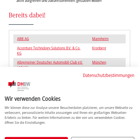
aktiv aufgreifen und zukunftsorientiert gestalten wollen
Bereits dabei!
ABB AG
Mannheim
Accenture Technology Solutions B.V. & Co.
Kronberg
KG
Allgemeiner Deutscher Automobil-Club e.V.
München
(ADAC)
Datenschutzbestimmungen
Alte Leipziger Lebensversicherung a. G.
Oberursel
apra-norm Elektromechanik GmbH
Mehren
AUDI AG Audi Akademie
Neckarsulm
Wir verwenden Cookies
Coca-Cola European Partners Deutschland
Berlin
Wir können diese zur Analyse unserer Besucherdaten platzieren, um unsere Webseite zu
GmbH
verbessern, personalisierte Inhalte anzuzeigen und Ihnen ein großartiges Webseiten-
Erlebnis zu bieten. Für weitere Informationen zu den von uns verwendeten Cookies
Coface SA, Niederlassung in Deutschland
Mainz
öffnen Sie die Einstellungen.
DACHSER SE Head Office
Kempten
Deutsche Bahn AG
.