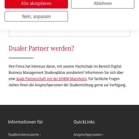
Alle akzeptieren
Ablehnen
Nein, anpassen
1
2
3
4
5
Nächste
Dualer Partner werden?
Ihre Firma hat Interesse daran, mit unserer Hochschule im Bereich Digital
Business Management Studienplätze anzubieten? Informieren Sie sich über
eine
duale Partnerschaft mit der DHBW Mannheim
. Für fachliche Fragen
stehen Ihnen die Ansprechpersonen der Studienrichtung gerne zur Verfügung.
Informationen für
QuickLinks
Studieninteressierte
Ansprechpersonen