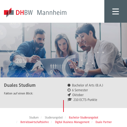
Duales Studium
Bachelor of Arts (B.A.)
6 Semester
Fakten auf einen Blick:
Oktober
210 ECTS-Punkte
Studium
Studienangebot
Bachelor-Studienangebot
Betriebswirtschaftslehre
Digital Business Management
Duale Partner