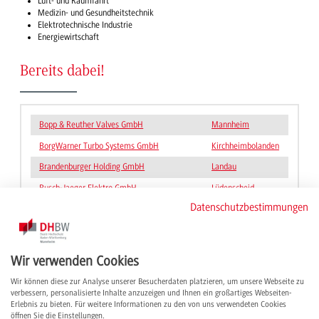
Luft- und Raumfahrt
Medizin- und Gesundheitstechnik
Elektrotechnische Industrie
Energiewirtschaft
Bereits dabei!
Bopp & Reuther Valves GmbH
Mannheim
BorgWarner Turbo Systems GmbH
Kirchheimbolanden
Brandenburger Holding GmbH
Landau
Busch-Jaeger Elektro GmbH
Lüdenscheid
Datenschutzbestimmungen
BWT Wassertechnik GmbH
Schriesheim
Caterpillar Energy Solutions GmbH
Mannheim
Daimler Buses GmbH
Mannheim
Wir verwenden Cookies
Dethleffs GmbH & Co. KG
Isny
Wir können diese zur Analyse unserer Besucherdaten platzieren, um unsere Webseite zu
verbessern, personalisierte Inhalte anzuzeigen und Ihnen ein großartiges Webseiten-
Deutsche Bahn AG
.
Erlebnis zu bieten. Für weitere Informationen zu den von uns verwendeten Cookies
Deutsche Post AG SNL
Bonn
öffnen Sie die Einstellungen.