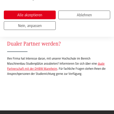
Fuhrparkmanagement
Alle akzeptieren
Ablehnen
Vorherige
1
2
3
4
5
6
Nächste
Nein, anpassen
Dualer Partner werden?
Ihre Firma hat Interesse daran, mit unserer Hochschule im Bereich
Maschinenbau Studienplätze anzubieten? Informieren Sie sich über eine
duale
Partnerschaft mit der DHBW Mannheim
. Für fachliche Fragen stehen Ihnen die
Ansprechpersonen der Studienrichtung gerne zur Verfügung.