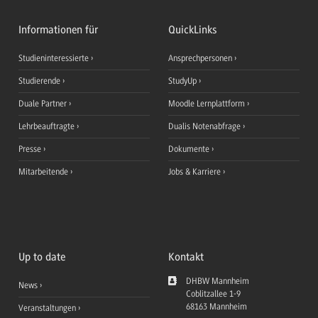
Informationen für
QuickLinks
Studieninteressierte
Ansprechpersonen
Studierende
StudyUp
Duale Partner
Moodle Lernplattform
Lehrbeauftragte
Dualis Notenabfrage
Presse
Dokumente
Mitarbeitende
Jobs & Karriere
Up to date
Kontakt
DHBW Mannheim
News
Coblitzallee 1-9
68163
Mannheim
Veranstaltungen