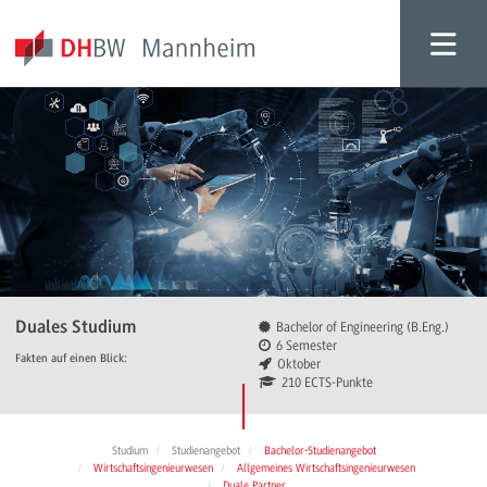
Duales Studium
Bachelor of Engineering (B.Eng.)
6 Semester
Fakten auf einen Blick:
Oktober
210 ECTS-Punkte
Studium
Studienangebot
Bachelor-Studienangebot
Wirtschaftsingenieurwesen
Allgemeines Wirtschaftsingenieurwesen
Duale Partner